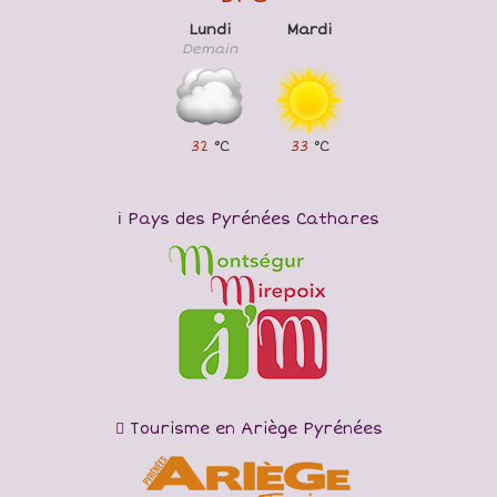
Lundi
Mardi
Demain
32
°C
33
°C
Pays des Pyrénées Cathares
Tourisme en Ariège Pyrénées