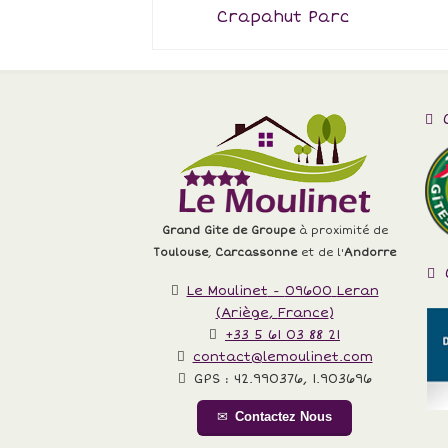
Crapahut Parc
C
Grand Gite de Groupe
à proximité de
Toulouse
,
Carcassonne
et de l'
Andorre
Le Moulinet
-
09600
Leran
(
Ariège
,
France
)
+33 5 61 03 88 21
contact@lemoulinet.com
GPS :
42.990376
,
1.903696
Contactez Nous