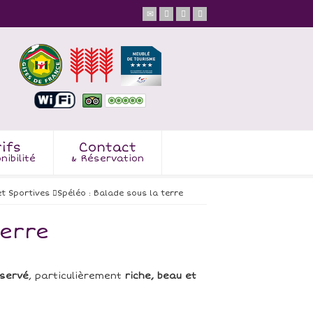
ifs
Contact
nibilité
& Réservation
et Sportives
Spéléo : Balade sous la terre
terre
servé
, particulièrement
riche, beau et