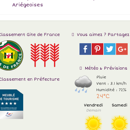
Ariégeoises
lassement Gite de France
Vous aimez ? Partagez 
Météo & Prévisions
Pluie
Classement en Préfecture
Vent : 3.1 km/h
Humidité : 72%
24°C
Vendredi
Samedi
Demain