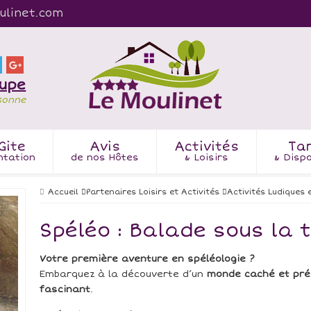
ulinet.com
oupe
sonne
Gite
Avis
Activités
Tar
ntation
de nos Hôtes
& Loisirs
& Dispo
Accueil
Partenaires Loisirs et Activités
Activités Ludiques 
Spéléo : Balade sous la 
Votre première aventure en spéléologie ?
Embarquez à la découverte d’un
monde caché et pré
fascinant
.