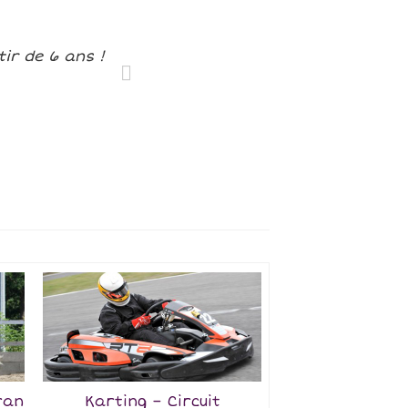
ir de 6 ans !
ran
Karting – Circuit