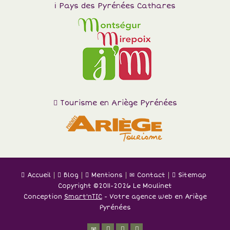
Pays des Pyrénées Cathares
Tourisme en Ariège Pyrénées
Accueil
Blog
Mentions
Contact
Sitemap
Copyright ©
2011-2026 Le Moulinet
Conception
Smart'nTIC
- Votre agence web en Ariège
Pyrénées