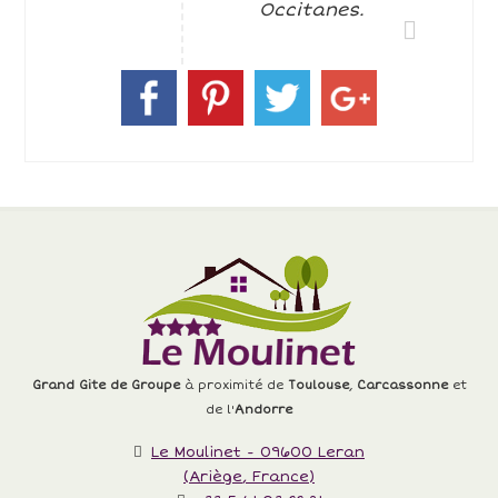
Occitanes.
Grand Gite de Groupe
à proximité de
Toulouse
,
Carcassonne
et
de l'
Andorre
Le Moulinet
-
09600
Leran
(
Ariège
,
France
)