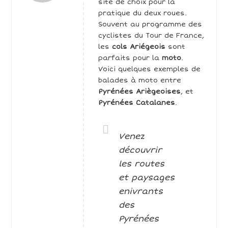
site de choix pour la
pratique du deux roues.
Souvent au programme des
cyclistes du Tour de France,
les
cols Ariégeois
sont
parfaits pour la
moto
.
Voici quelques exemples de
balades à moto entre
Pyrénées Ariègeoises
, et
Pyrénées Catalanes
.
Venez
découvrir
les routes
et paysages
enivrants
des
Pyrénées