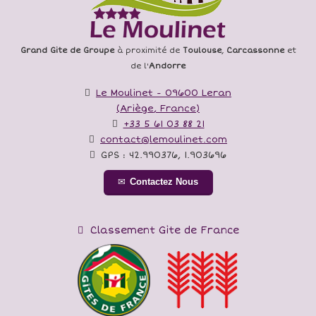
Grand Gite de Groupe
à proximité de
Toulouse
,
Carcassonne
et
de l'
Andorre
Le Moulinet
-
09600
Leran
(
Ariège
,
France
)
+33 5 61 03 88 21
contact@lemoulinet.com
GPS :
42.990376
,
1.903696
Contactez Nous
Classement Gite de France