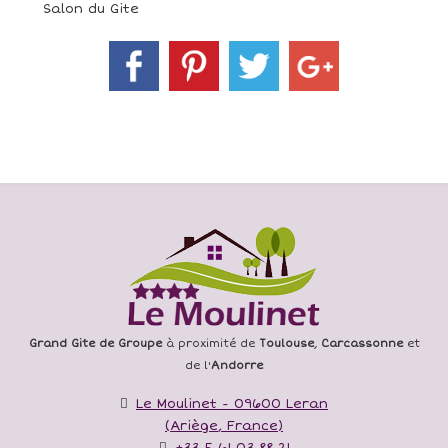
Salon du Gite
Grand Gite de Groupe
à proximité de
Toulouse
,
Carcassonne
et
de l'
Andorre
Le Moulinet
-
09600
Leran
(
Ariège
,
France
)
+33 5 61 03 88 21