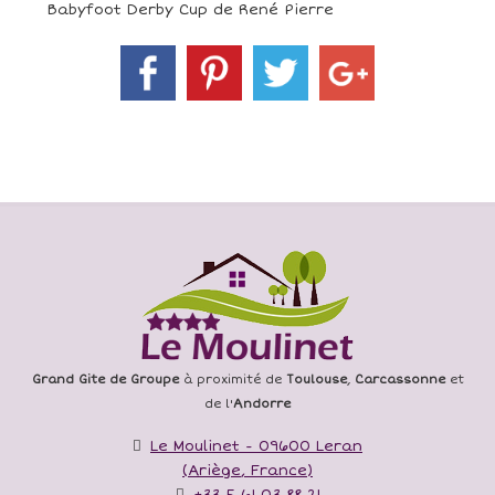
Babyfoot Derby Cup de René Pierre
Grand Gite de Groupe
à proximité de
Toulouse
,
Carcassonne
et
de l'
Andorre
Le Moulinet
-
09600
Leran
(
Ariège
,
France
)
+33 5 61 03 88 21