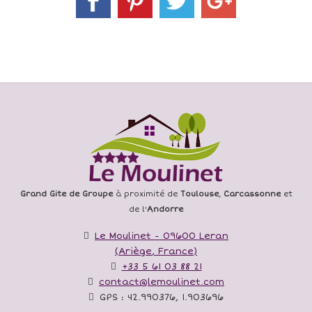
Grand Gite de Groupe
à proximité de
Toulouse
,
Carcassonne
et
de l'
Andorre
Le Moulinet
-
09600
Leran
(
Ariège
,
France
)
+33 5 61 03 88 21
contact@lemoulinet.com
GPS :
42.990376
,
1.903696