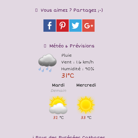
Vous aimez ? Partagez ;-)
Météo & Prévisions
Pluie
Vent : 1.6 km/h
Humidité : 90%
31°C
Mardi
Mercredi
Demain
32
°C
33
°C
Pays des Pyrénées Cathares