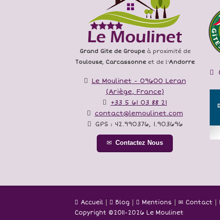
Grand Gite de Groupe
à proximité de
Toulouse
,
Carcassonne
et de l'
Andorre
Le Moulinet
-
09600
Leran
(
Ariège
,
France
)
+33 5 61 03 88 21
contact@lemoulinet.com
GPS :
42.990376
,
1.903696
Contactez Nous
Accueil
Blog
Mentions
Contact
Copyright ©
2011-2026 Le Moulinet