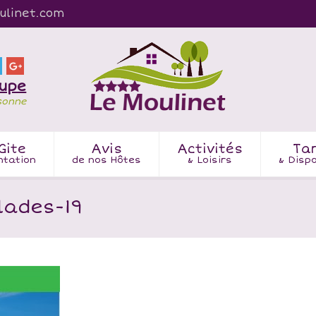
ulinet.com
oupe
sonne
Gite
Avis
Activités
Tar
ntation
de nos Hôtes
& Loisirs
& Dispo
lades-19