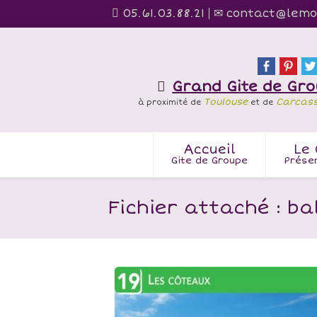
05.61.03.88.21
contact@lemo
Grand Gite de Gr
Toulouse
Carcas
à proximité de
et de
Accueil
Le 
Gite de Groupe
Prése
Fichier attaché : ba