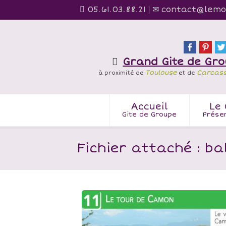
05.61.03.88.21
contact@lemo
Grand Gite de Gr
Toulouse
Carcas
à proximité de
et de
Accueil
Le 
Gite de Groupe
Prése
Fichier attaché : ba