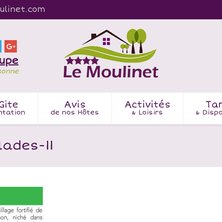
ulinet.com
oupe
sonne
Gite
Avis
Activités
Tar
ntation
de nos Hôtes
& Loisirs
& Dispo
lades-11