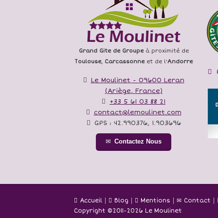
Grand Gite de Groupe
à proximité de
Toulouse
,
Carcassonne
et de l'
Andorre
Le Moulinet
-
09600
Leran
(
Ariège
,
France
)
+33 5 61 03 88 21
contact@lemoulinet.com
GPS :
42.990376
,
1.903696
Contactez Nous
Accueil
Blog
Mentions
Contact
Copyright ©
2011-2026 Le Moulinet